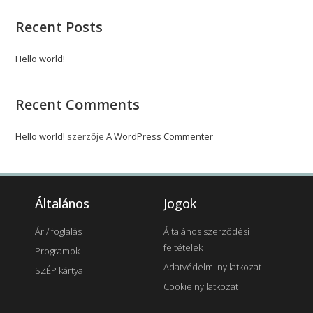
Recent Posts
Hello world!
Recent Comments
Hello world!
szerzője
A WordPress Commenter
Általános
Jogok
Ár / foglalás
Általános szerződési
feltételek
Programok
Adatvédelmi nyilatkozat
SZÉP kártya
Cookie nyilatkozat