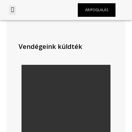
ÁR/FOGLALÁS
Vendégeink küldték