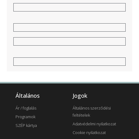
Általános
Jogok
Ár / foglalás
Általános szerződési
feltételek
Programok
Adatvédelmi nyilatkozat
SZÉP kártya
Cookie nyilatkozat