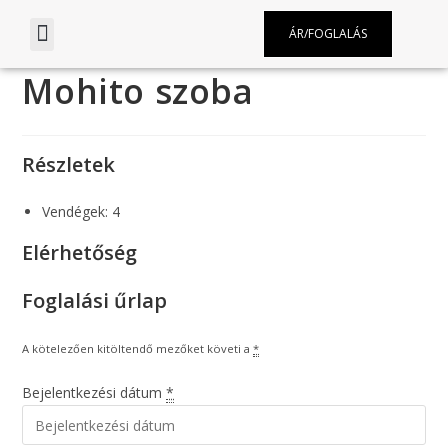
ÁR/FOGLALÁS
Mohito szoba
Részletek
Vendégek:
4
Elérhetőség
Foglalási űrlap
A kötelezően kitöltendő mezőket követi a
*
Bejelentkezési dátum
*