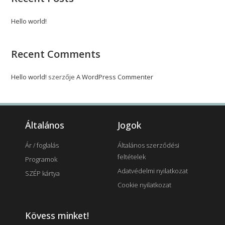
Hello world!
Recent Comments
Hello world!
szerzője
A WordPress Commenter
Általános
Jogok
Ár / foglalás
Általános szerződési
feltételek
Programok
Adatvédelmi nyilatkozat
SZÉP kártya
Cookie nyilatkozat
Kövess minket!