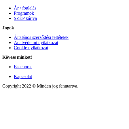
Ár / foglalás
Programok
SZÉP kártya
Jogok
Általános szerződési feltételek
Adatvédelmi nyilatkozat
Cookie nyilatkozat
Kövess minket!
Facebook
Kapcsolat
Fürdőszoba
Konyha
Nappali
Copyright 2022 © Minden jog fenntartva.