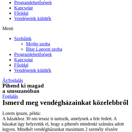
Programlehetőségek
Kapcsolat
Főoldal
Vendégeink küldték
Menü
Szobáink
Mojito szoba
Blue Lagoon szoba
Programlehetőségek
Kapcsolat
Főoldal
Vendégeink küldték
Ár/foglalás
Pihend ki magad
a szusszanóban
Foglalás
Ismerd meg vendégházainkat
közelebbről
Lorem ipsum, példa:
A házakhoz 30 nm terasz is tartozik, amelynek a fele fedett. A
házakat úgy helyeztük el, hogy a pihenés mindenki számára adott
legyen. Mindkét vendégházunkat maximum 2 személy részére