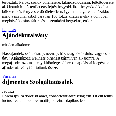
terveztük. Párok, szülők pihenésére, kikapcsolódására, feltöltődésére
alakítottuk ki . A terület egy lejtős hegyoldalban helyezkedik el, a
bükkerdő és fenyves erdő ölelésében, így mind a gerendaházakból,
mind a szaunaházból páratlan 180 fokos kilátás nyílik a völgyben
megbúvó kicsiny falura és a szemközti hegyekre, erdőre.
Foglalás
Ajándékutalvány
minden alkalomra
Nászajándék, születésnap, névnap, házassági évforduló, vagy csak
úgy? Ajándékozz wellness pihenést bármilyen alkalomra. A
megajándékozottnak egy különleges díszcsomagolással kiegészített
ajándékutalványt állítottunk össze.
Vásárlás
díjmentes
Szolgáltatásaink
Jacuzzi
Lorem ipsum dolor sit amet, consectetur adipiscing elit. Ut elit tellus,
luctus nec ullamcorper mattis, pulvinar dapibus leo.