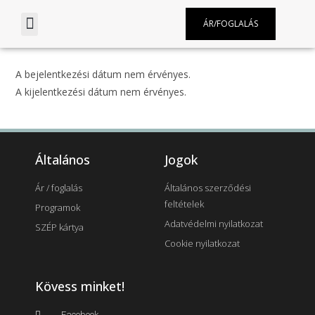
ÁR/FOGLALÁS
A bejelentkezési dátum nem érvényes.
A kijelentkezési dátum nem érvényes.
Általános
Jogok
Ár / foglalás
Általános szerződési
feltételek
Programok
Adatvédelmi nyilatkozat
SZÉP kártya
Cookie nyilatkozat
Kövess minket!
Facebook