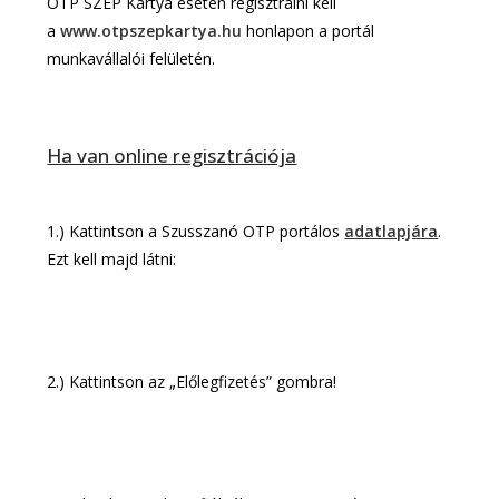
OTP SZÉP Kártya esetén regisztrálni kell
a
www.otpszepkartya.hu
honlapon a portál
munkavállalói felületén.
Ha van online regisztrációja
1.) Kattintson a Szusszanó OTP portálos
adatlapjára
.
Ezt kell majd látni:
2.) Kattintson az „Előlegfizetés” gombra!