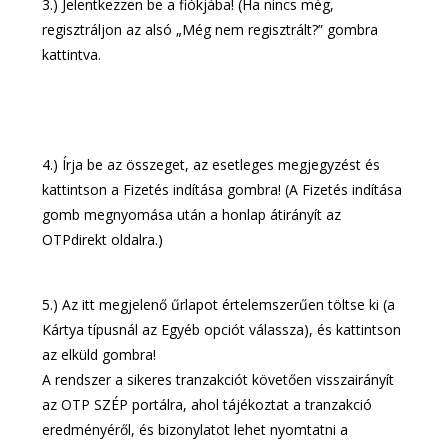
3.) Jelentkezzen be a fiókjába! (Ha nincs még,
regisztráljon az alsó „Még nem regisztrált?” gombra
kattintva.
4.) Írja be az összeget, az esetleges megjegyzést és
kattintson a Fizetés indítása gombra! (A Fizetés indítása
gomb megnyomása után a honlap átirányít az
OTPdirekt oldalra.)
5.) Az itt megjelenő űrlapot értelemszerűen töltse ki (a
Kártya típusnál az Egyéb opciót válassza), és kattintson
az elküld gombra!
A rendszer a sikeres tranzakciót követően visszairányít
az OTP SZÉP portálra, ahol tájékoztat a tranzakció
eredményéről, és bizonylatot lehet nyomtatni a