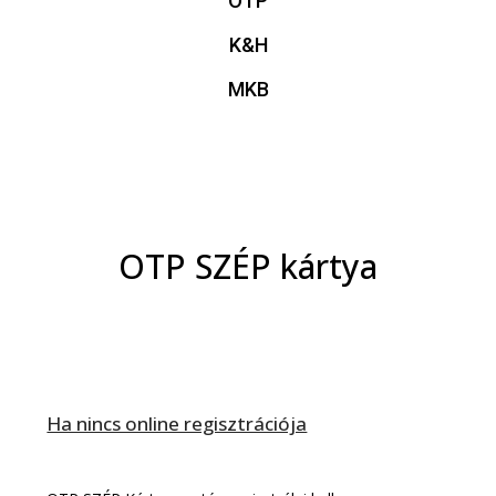
OTP
K&H
MKB
OTP SZÉP kártya​
Ha nincs online regisztrációja