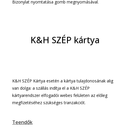
Bizonylat nyomtatása gomb megnyomásával.
K&H SZÉP kártya​
K&H SZÉP Kártya esetén a kártya tulajdonosának alig
van dolga: a szállás indítja el a K&H SZÉP
kártyarendszer elfogadói webes felületen az előleg
megfizetéséhez szükséges tranzakciót.
Teendők