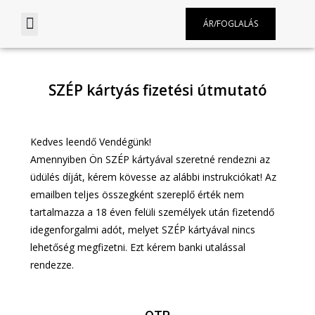
ÁR/FOGLALÁS
SZÉP kártyás fizetési útmutató
Kedves leendő Vendégünk!
Amennyiben Ön SZÉP kártyával szeretné rendezni az
üdülés díját, kérem kövesse az alábbi instrukciókat! Az
emailben teljes összegként szereplő érték nem
tartalmazza a 18 éven felüli személyek után fizetendő
idegenforgalmi adót, melyet SZÉP kártyával nincs
lehetőség megfizetni. Ezt kérem banki utalással
rendezze.